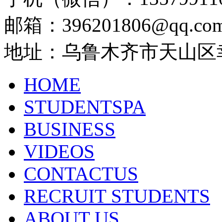
邮箱：396201806@qq.co
地址：乌鲁木齐市天山区
HOME
STUDENTSPA
BUSINESS
VIDEOS
CONTACTUS
RECRUIT STUDENTS
ABOUT US